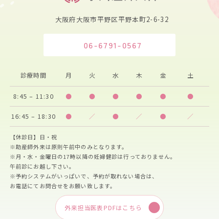
大阪府大阪市平野区平野本町2-6-32
06-6791-0567
診療時間
月
火
水
木
金
土
8:45 – 11:30
●
●
●
●
●
●
16:45 – 18:30
●
／
●
／
●
／
【休診日】日・祝
※助産師外来は原則午前中のみとなります。
※月・水・金曜日の17時以降の妊婦健診は行っておりません。
午前診にお越し下さい。
※予約システムがいっぱいで、予約が取れない場合は、
お電話にてお問合せをお願い致します。
外来担当医表PDFはこちら