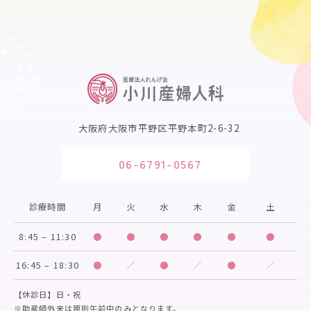
大阪府大阪市平野区平野本町2-6-32
06-6791-0567
診療時間
月
火
水
木
金
土
8:45 – 11:30
●
●
●
●
●
●
16:45 – 18:30
●
／
●
／
●
／
【休診日】日・祝
※助産師外来は原則午前中のみとなります。