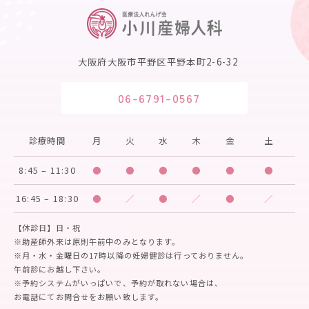
大阪府大阪市平野区平野本町2-6-32
06-6791-0567
診療時間
月
火
水
木
金
土
8:45 – 11:30
●
●
●
●
●
●
16:45 – 18:30
●
／
●
／
●
／
【休診日】日・祝
※助産師外来は原則午前中のみとなります。
※月・水・金曜日の17時以降の妊婦健診は行っておりません。
午前診にお越し下さい。
※予約システムがいっぱいで、予約が取れない場合は、
お電話にてお問合せをお願い致します。