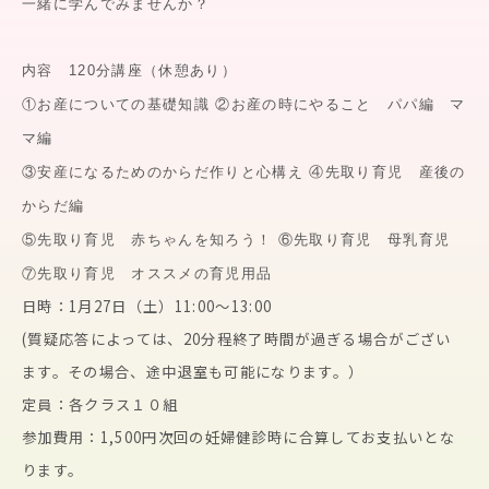
一緒に学んでみませんか？
内容 120分講座（休憩あり）
①お産についての基礎知識 ②お産の時にやること パパ編 マ
マ編
③安産になるためのからだ作りと心構え ④先取り育児 産後の
からだ編
⑤先取り育児 赤ちゃんを知ろう！ ⑥先取り育児 母乳育児
⑦先取り育児 オススメの育児用品
日時：1月27日（土）11:00〜13:00
(質疑応答によっては、
20分程終了時間が過ぎる場合がござい
ます。その場合、
途中退室も可能になります。）
定員：各クラス１０組
参加費用：1,
500円次回の妊婦健診時に合算してお支払いとな
ります。