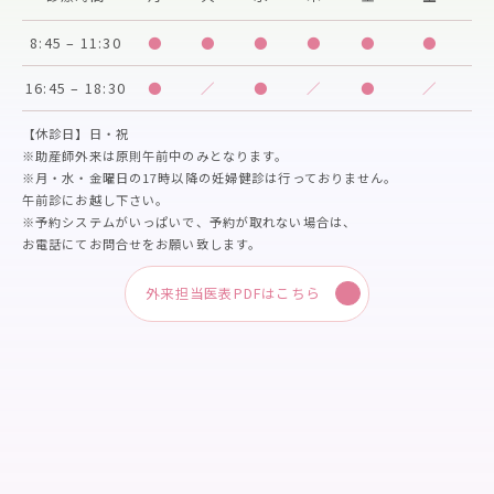
8:45 – 11:30
●
●
●
●
●
●
16:45 – 18:30
●
／
●
／
●
／
【休診日】日・祝
※助産師外来は原則午前中のみとなります。
※月・水・金曜日の17時以降の妊婦健診は行っておりません。
午前診にお越し下さい。
※予約システムがいっぱいで、予約が取れない場合は、
お電話にてお問合せをお願い致します。
外来担当医表PDFはこちら