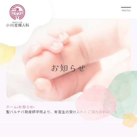
menu
お知らせ
ホーム
›
お知らせ
›
聖バルナバ助産師学院より、実習生の受け入れとご協力のお願い🫧