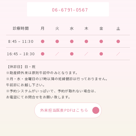
06-6791-0567
診療時間
月
火
水
木
金
土
8:45 – 11:30
●
●
●
●
●
●
16:45 – 18:30
●
／
●
／
●
／
【休診日】日・祝
※助産師外来は原則午前中のみとなります。
※月・水・金曜日の17時以降の妊婦健診は行っておりません。
午前診にお越し下さい。
※予約システムがいっぱいで、予約が取れない場合は、
お電話にてお問合せをお願い致します。
外来担当医表PDFはこちら